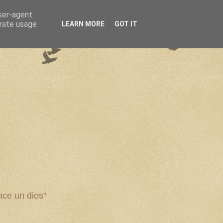
user-agent
erate usage
LEARN MORE
GOT IT
ce un dios"