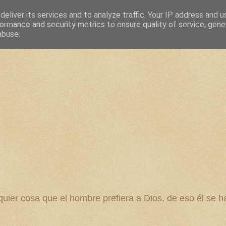
eliver its services and to analyze traffic. Your IP address and 
ormance and security metrics to ensure quality of service, gen
abuse.
 cosa que el hombre prefiera a Dios, de eso él se ha