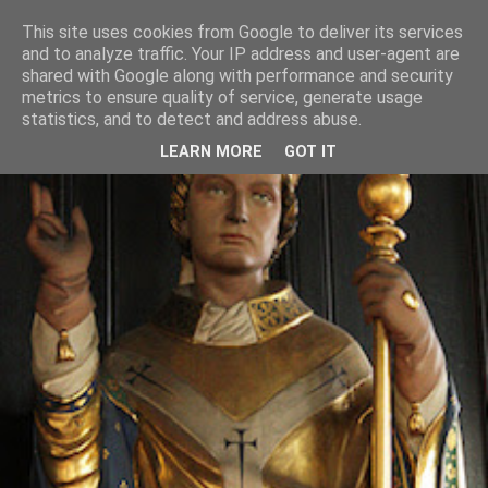
This site uses cookies from Google to deliver its services
and to analyze traffic. Your IP address and user-agent are
shared with Google along with performance and security
metrics to ensure quality of service, generate usage
statistics, and to detect and address abuse.
LEARN MORE
GOT IT