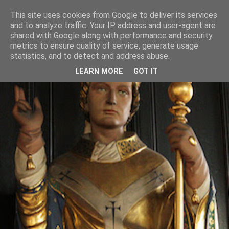
This site uses cookies from Google to deliver its services
and to analyze traffic. Your IP address and user-agent are
shared with Google along with performance and security
metrics to ensure quality of service, generate usage
statistics, and to detect and address abuse.
LEARN MORE
GOT IT