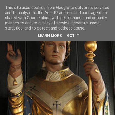
This site uses cookies from Google to deliver its services
and to analyze traffic. Your IP address and user-agent are
shared with Google along with performance and security
metrics to ensure quality of service, generate usage
statistics, and to detect and address abuse.
LEARN MORE
GOT IT