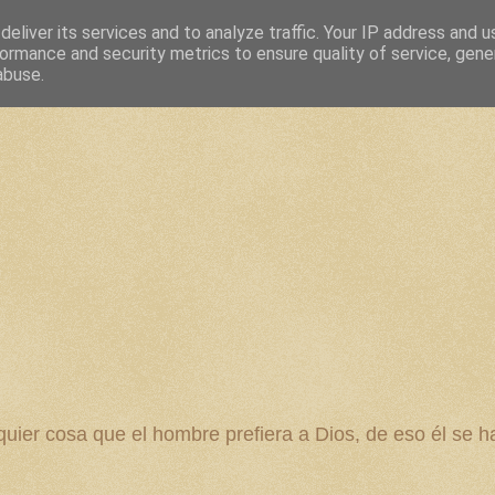
eliver its services and to analyze traffic. Your IP address and 
ormance and security metrics to ensure quality of service, gen
abuse.
 cosa que el hombre prefiera a Dios, de eso él se ha