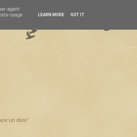
user-agent
erate usage
LEARN MORE
GOT IT
ce un dios"