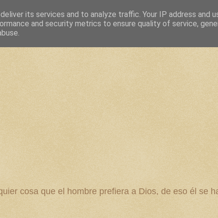
eliver its services and to analyze traffic. Your IP address and 
ormance and security metrics to ensure quality of service, gen
abuse.
 cosa que el hombre prefiera a Dios, de eso él se ha