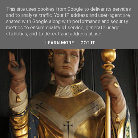
This site uses cookies from Google to deliver its services
and to analyze traffic. Your IP address and user-agent are
shared with Google along with performance and security
metrics to ensure quality of service, generate usage
statistics, and to detect and address abuse.
LEARN MORE
GOT IT