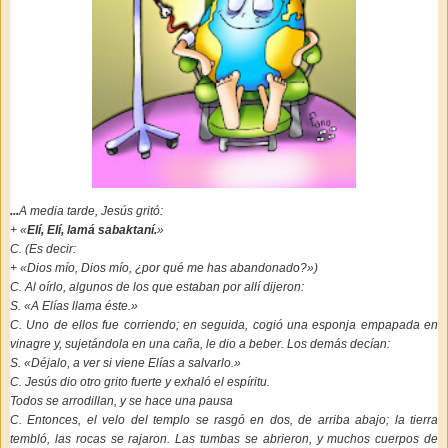
...
A media tarde, Jesús gritó:
+ «
Elí, Elí, lamá sabaktaní.
»
C. (Es decir:
+ «Dios mío, Dios mío, ¿por qué me has abandonado?»)
C. Al oírlo, algunos de los que estaban por allí dijeron:
S. «A Elías llama éste.»
C. Uno de ellos fue corriendo; en seguida, cogió una esponja empapada en
vinagre y, sujetándola en una caña, le dio a beber. Los demás decían:
S. «Déjalo, a ver si viene Elías a salvarlo.»
C. Jesús dio otro grito fuerte y exhaló el espíritu.
Todos se arrodillan, y se hace una pausa
C. Entonces, el velo del templo se rasgó en dos, de arriba abajo; la tierra
tembló, las rocas se rajaron. Las tumbas se abrieron, y muchos cuerpos de