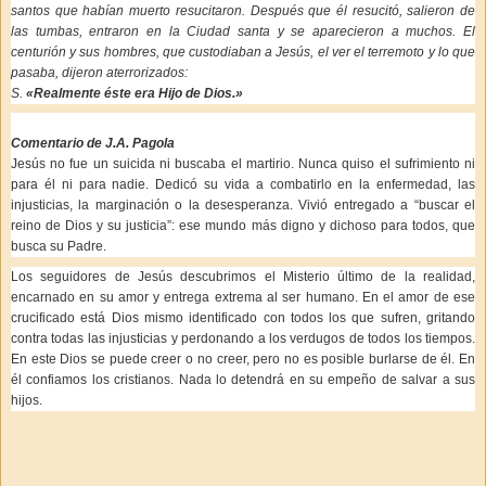
santos que habían muerto resucitaron. Después que él resucitó, salieron de
las tumbas, entraron en la Ciudad santa y se aparecieron a muchos. El
centurión y sus hombres, que custodiaban a Jesús, el ver el terremoto y lo que
pasaba, dijeron aterrorizados:
S.
«Realmente éste era Hijo de Dios.»
Comentario de J.A. Pagola
Jesús no fue un suicida ni buscaba el martirio. Nunca quiso el sufrimiento ni
para él ni para nadie. Dedicó su vida a combatirlo en la enfermedad, las
injusticias, la marginación o la desesperanza. Vivió entregado a “buscar el
reino de Dios y su justicia”: ese mundo más digno y dichoso para todos, que
busca su Padre.
Los seguidores de Jesús descubrimos el Misterio último de la realidad,
encarnado en su amor y entrega extrema al ser humano. En el amor de ese
crucificado está Dios mismo identificado con todos los que sufren, gritando
contra todas las injusticias y perdonando a los verdugos de todos los tiempos.
En este Dios se puede creer o no creer, pero no es posible burlarse de él. En
él confiamos los cristianos. Nada lo detendrá en su empeño de salvar a sus
hijos.