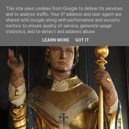
This site uses cookies from Google to deliver its services
and to analyze traffic. Your IP address and user-agent are
shared with Google along with performance and security
metrics to ensure quality of service, generate usage
statistics, and to detect and address abuse.
LEARN MORE
GOT IT