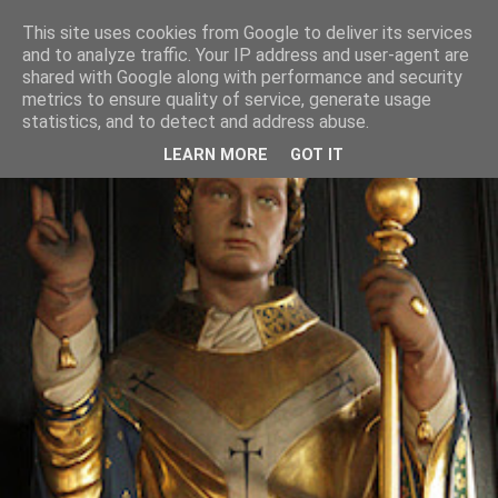
This site uses cookies from Google to deliver its services
and to analyze traffic. Your IP address and user-agent are
shared with Google along with performance and security
metrics to ensure quality of service, generate usage
statistics, and to detect and address abuse.
LEARN MORE
GOT IT