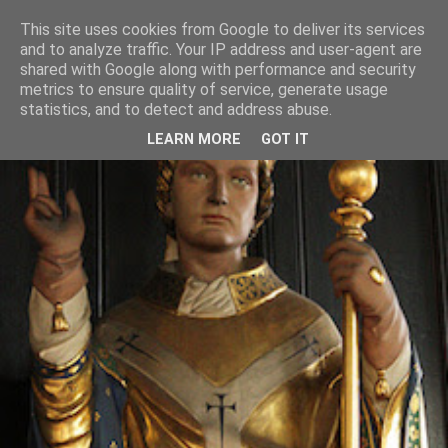
This site uses cookies from Google to deliver its services
and to analyze traffic. Your IP address and user-agent are
shared with Google along with performance and security
metrics to ensure quality of service, generate usage
statistics, and to detect and address abuse.
LEARN MORE
GOT IT