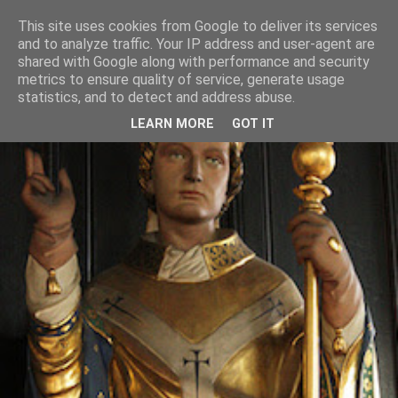
This site uses cookies from Google to deliver its services
and to analyze traffic. Your IP address and user-agent are
shared with Google along with performance and security
metrics to ensure quality of service, generate usage
statistics, and to detect and address abuse.
LEARN MORE
GOT IT