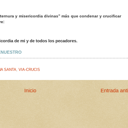
“ternura y misericordia divinas” más que condenar y crucificar
re:
dia de mi y de todos los pecadores.
ENUESTRO
A SANTA
,
VIA-CRUCIS
Inicio
Entrada ant