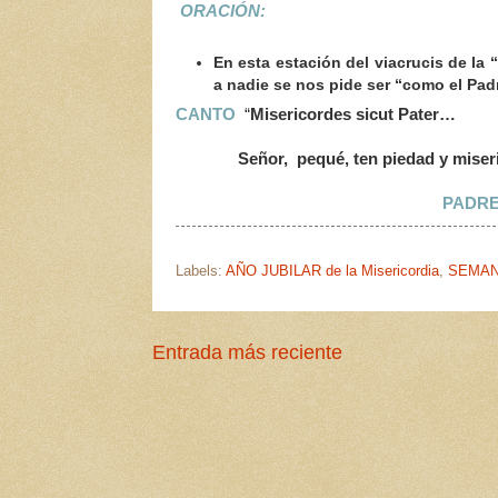
ORACIÓN:
En esta estación del viacrucis de la 
a nadie se nos pide ser “como el Pad
CANTO
“
Misericordes sicut Pater…
Señor, pequé, ten piedad y misericor
PADR
Labels:
AÑO JUBILAR de la Misericordia
,
SEMAN
Entrada más reciente