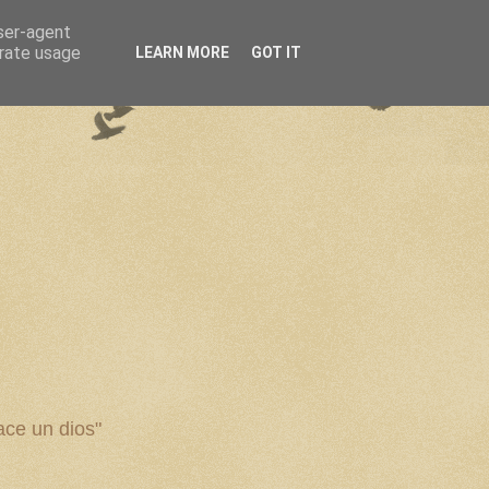
user-agent
erate usage
LEARN MORE
GOT IT
ce un dios"