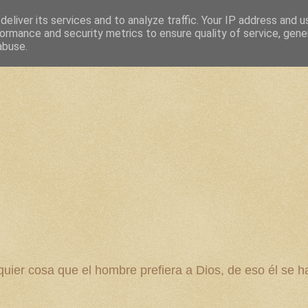
eliver its services and to analyze traffic. Your IP address and 
ormance and security metrics to ensure quality of service, gen
abuse.
 cosa que el hombre prefiera a Dios, de eso él se ha