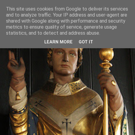
This site uses cookies from Google to deliver its services
and to analyze traffic. Your IP address and user-agent are
shared with Google along with performance and security
metrics to ensure quality of service, generate usage
statistics, and to detect and address abuse.
LEARN MORE
GOT IT