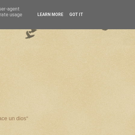
user-agent
erate usage
LEARN MORE
GOT IT
ce un dios"