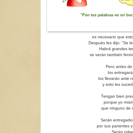
"Pon tus palabras en mi boc
es necesario que esto 
Después les dijo: "Se l
Habrá grandes te
se verán también fenóm
Pero antes de 
los entregará
los llevarán ante
y esto les suce
Tengan bien pre
porque yo mism
que ninguno de su
Serán entregados
por sus parientes 
Serán odia