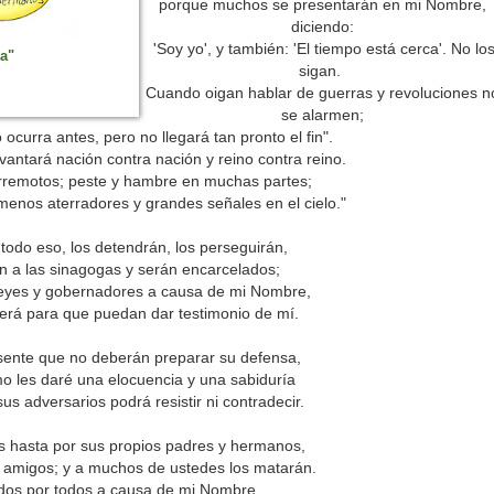
porque muchos se presentarán en mi Nombre,
diciendo:
'Soy yo', y también: 'El tiempo está cerca'. No lo
a"
sigan.
Cuando oigan hablar de guerras y revoluciones n
se alarmen;
ocurra antes, pero no llegará tan pronto el fin".
evantará nación contra nación y reino contra reino.
rremotos; peste y hambre en muchas partes;
enos aterradores y grandes señales en el cielo."
todo eso, los detendrán, los perseguirán,
n a las sinagogas y serán encarcelados;
 reyes y gobernadores a causa de mi Nombre,
derá para que puedan dar testimonio de mí.
sente que no deberán preparar su defensa,
o les daré una elocuencia y una sabiduría
s adversarios podrá resistir ni contradecir.
 hasta por sus propios padres y hermanos,
y amigos; y a muchos de ustedes los matarán.
dos por todos a causa de mi Nombre.