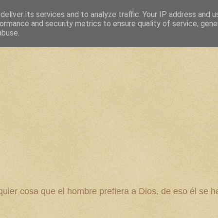
eliver its services and to analyze traffic. Your IP address and 
ormance and security metrics to ensure quality of service, gen
abuse.
 cosa que el hombre prefiera a Dios, de eso él se ha