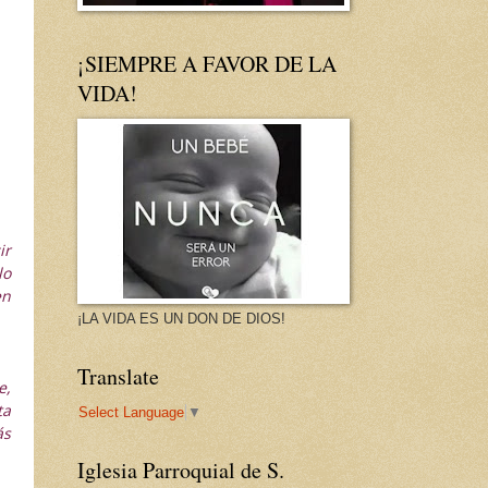
¡SIEMPRE A FAVOR DE LA
VIDA!
ir
lo
en
¡LA VIDA ES UN DON DE DIOS!
Translate
e,
ta
Select Language
▼
ás
Iglesia Parroquial de S.