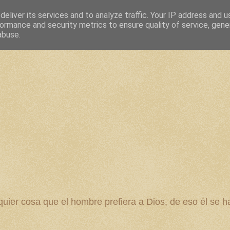
eliver its services and to analyze traffic. Your IP address and 
ormance and security metrics to ensure quality of service, gen
abuse.
 cosa que el hombre prefiera a Dios, de eso él se ha