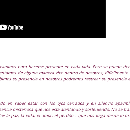
us caminos para hacerse presente en cada vida. Pero se puede dec
imentamos de alguna manera vivo dentro de nosotros, difícilmente 
rcibimos su presencia en nosotros podremos rastrear su presencia 
odo en saber estar con los ojos cerrados y en silencio apacibl
sencia misteriosa que nos está alentando y sosteniendo. No se tra
o» la paz, la vida, el amor, el perdón… que nos llega desde lo m