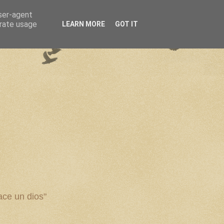
user-agent
erate usage
LEARN MORE
GOT IT
ce un dios"