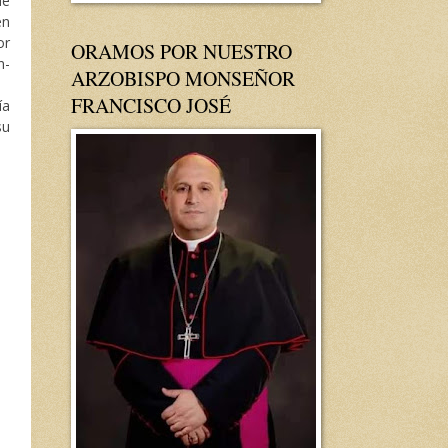
ue
en
or
ORAMOS POR NUESTRO
n-
ARZOBISPO MONSEÑOR
FRANCISCO JOSÉ
ía
su