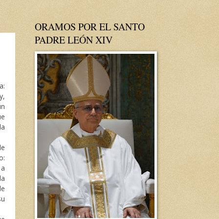
ORAMOS POR EL SANTO
PADRE LEÓN XIV
a:
y,
un
ue
la
le
o:
 a
la
le
su