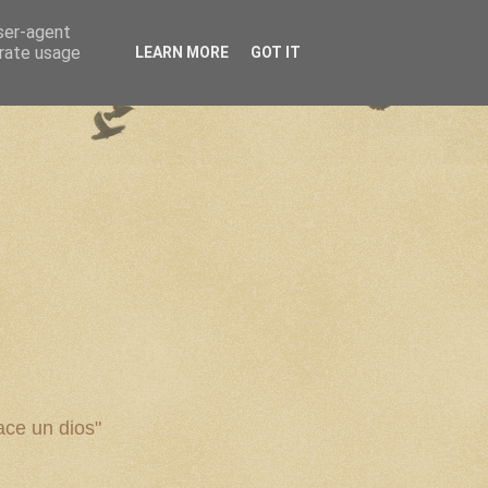
user-agent
erate usage
LEARN MORE
GOT IT
ce un dios"