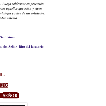
 Luego saldremos en procesión
odos aquellos que están y viven
ortalezca y salve de sus soledades.
l Monumento.
 Santísimo
.
na del Señor.
Rito del lavatorio
IL-
NTO:
EL
SEÑOR