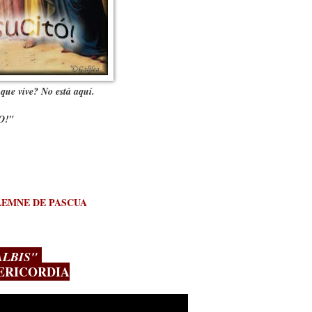
 que vive? No está aquí.
O!"
SOLEMNE DE PASCUA
3:
ALBIS"
SERICORDIA