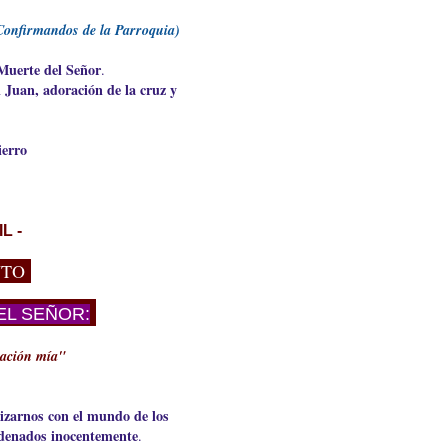
 Confirmandos de la Parroquia)
 Muerte del Señor
.
 Juan, adoración de la cruz y
ierro
IL -
NTO
L SEÑOR:
ación mía"
izarnos con el mundo de los
ndenados inocentemente
.