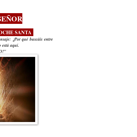
SEÑOR
NOCHE SANTA
nsaje: ¿Por qué buscáis entre
o está aquí.
O!"