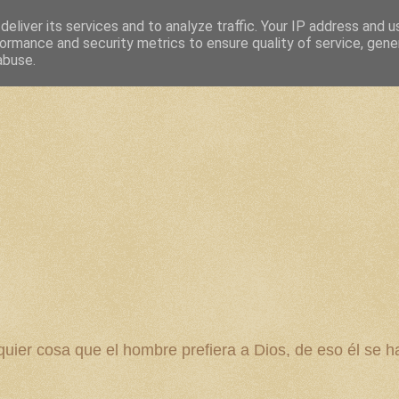
eliver its services and to analyze traffic. Your IP address and 
ormance and security metrics to ensure quality of service, gen
abuse.
 cosa que el hombre prefiera a Dios, de eso él se ha