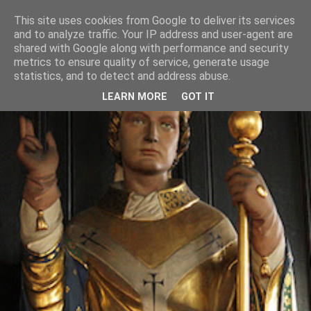
This site uses cookies from Google to deliver its services
and to analyze traffic. Your IP address and user-agent are
shared with Google along with performance and security
metrics to ensure quality of service, generate usage
statistics, and to detect and address abuse.
LEARN MORE
GOT IT