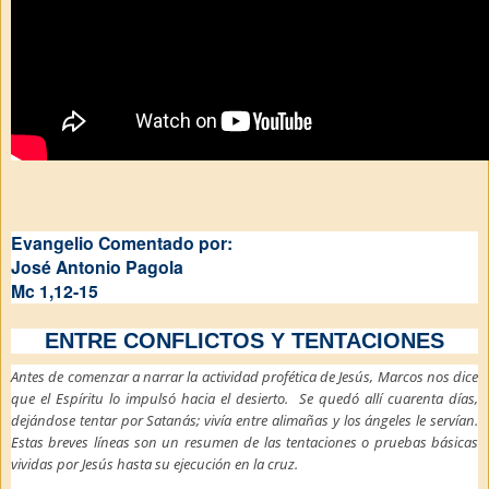
Evangelio Comentado por:
José Antonio Pagola
Mc 1,12-15
ENTRE CONFLICTOS Y TENTACIONES
Antes de comenzar a narrar la actividad profética de Jesús, Marcos nos dice
que el Espíritu lo impulsó hacia el desierto. Se quedó allí cuarenta días,
dejándose tentar por Satanás; vivía entre alimañas y los ángeles le servían.
Estas breves líneas son un resumen de las tentaciones o pruebas básicas
vividas por Jesús hasta su ejecución en la cruz.