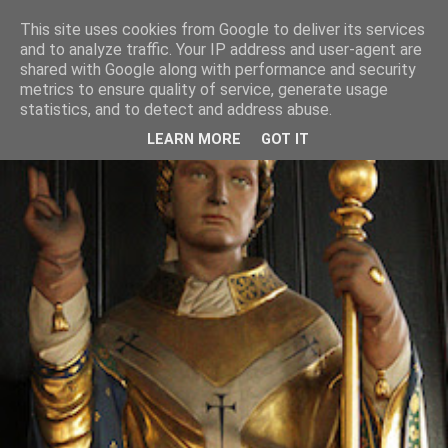
This site uses cookies from Google to deliver its services
and to analyze traffic. Your IP address and user-agent are
shared with Google along with performance and security
metrics to ensure quality of service, generate usage
statistics, and to detect and address abuse.
LEARN MORE
GOT IT