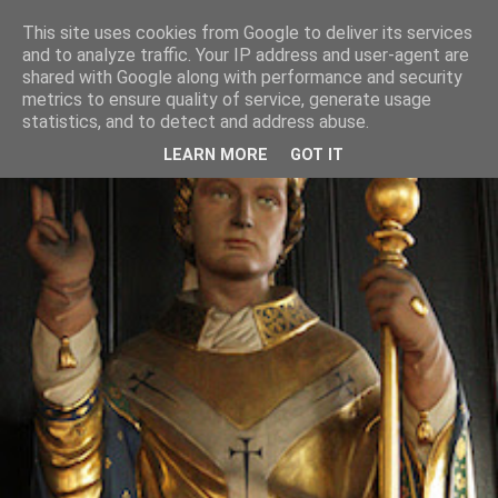
This site uses cookies from Google to deliver its services
and to analyze traffic. Your IP address and user-agent are
shared with Google along with performance and security
metrics to ensure quality of service, generate usage
statistics, and to detect and address abuse.
LEARN MORE
GOT IT