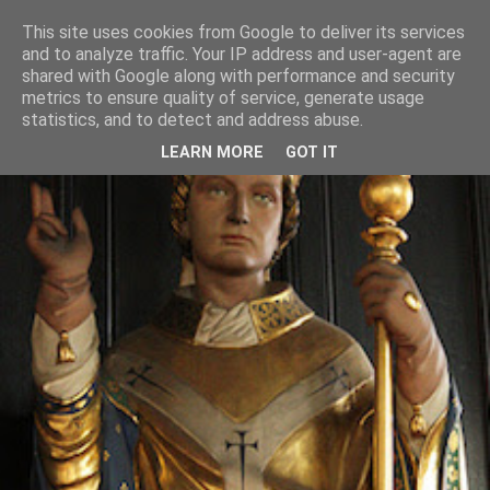
This site uses cookies from Google to deliver its services
and to analyze traffic. Your IP address and user-agent are
shared with Google along with performance and security
metrics to ensure quality of service, generate usage
statistics, and to detect and address abuse.
LEARN MORE
GOT IT