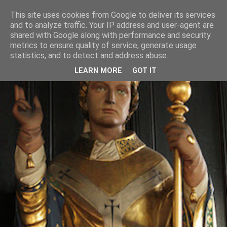
This site uses cookies from Google to deliver its services
and to analyze traffic. Your IP address and user-agent are
shared with Google along with performance and security
metrics to ensure quality of service, generate usage
statistics, and to detect and address abuse.
LEARN MORE
GOT IT