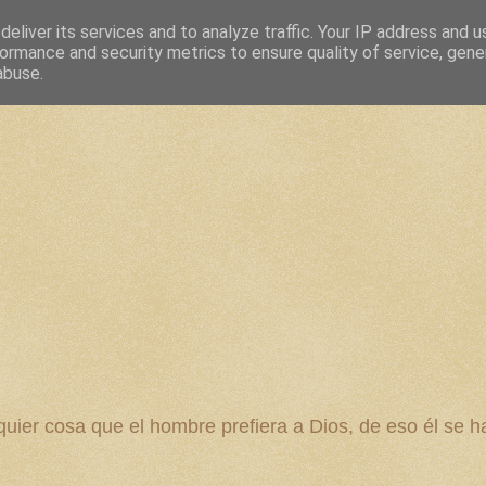
eliver its services and to analyze traffic. Your IP address and 
ormance and security metrics to ensure quality of service, gen
abuse.
 cosa que el hombre prefiera a Dios, de eso él se ha