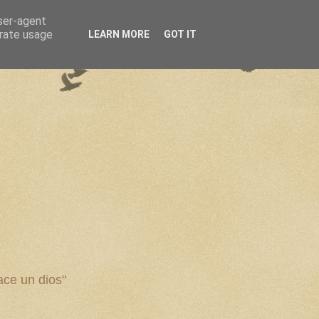
user-agent
erate usage
LEARN MORE
GOT IT
ce un dios"