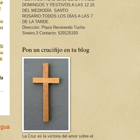
ir
DOMINGOS Y FESTIVOS A LAS 12.15
.
DEL MEDIODÍA. SANTO
ROSARIO:TODOS LOS DÍAS A LAS 7
su
DE LA TARDE.
Dirección: Plaza Reverendo Tucho
os
Sineiro,3 Contacto: 629125193
Si
Pon un crucifijo en tu blog
su
á.
la
igua
La Cruz es la victoria del amor sobre el