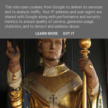
This site uses cookies from Google to deliver its services
and to analyze traffic. Your IP address and user-agent are
shared with Google along with performance and security
metrics to ensure quality of service, generate usage
statistics, and to detect and address abuse.
LEARN MORE
GOT IT