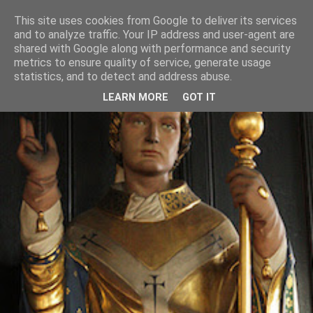
This site uses cookies from Google to deliver its services
and to analyze traffic. Your IP address and user-agent are
shared with Google along with performance and security
metrics to ensure quality of service, generate usage
statistics, and to detect and address abuse.
LEARN MORE
GOT IT