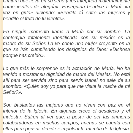
criatura que lleva en su seno y los interpreta maternalmente
como «saltos de alegría». Enseguida bendice a María «a
voz en grito» diciendo:
«Bendita tú entre las mujeres y
bendito el fruto de tu vientre»
.
En ningún momento llama a María por su nombre. La
contempla totalmente identificada con su misión: es la
madre de su Señor. La ve como una mujer creyente en la
que se irán cumpliendo los designios de Dios:
«Dichosa
porque has creído»
.
Lo que más le sorprende es la actuación de María. No ha
venido a mostrar su dignidad de madre del Mesías. No está
allí para ser servida sino para servir. Isabel no sale de su
asombro.
«Quién soy yo para que me visite la madre de mi
Señor?»
.
Son bastantes las mujeres que no viven con paz en el
interior de la Iglesia. En algunas crece el desafecto y el
malestar. Sufren al ver que, a pesar de ser las primeras
colaboradoras en muchos campos, apenas se cuenta con
ellas para pensar, decidir e impulsar la marcha de la Iglesia.