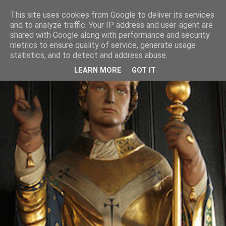
This site uses cookies from Google to deliver its services
and to analyze traffic. Your IP address and user-agent are
shared with Google along with performance and security
metrics to ensure quality of service, generate usage
statistics, and to detect and address abuse.
LEARN MORE
GOT IT