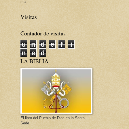
mal
Visitas
Contador de visitas
u
n
d
e
f
i
n
e
d
LA BIBLIA
El libro del Pueblo de Dios en la Santa
Sede