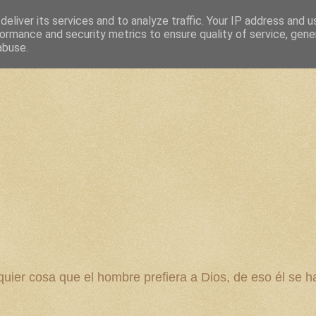
eliver its services and to analyze traffic. Your IP address and 
ormance and security metrics to ensure quality of service, gen
abuse.
 cosa que el hombre prefiera a Dios, de eso él se ha