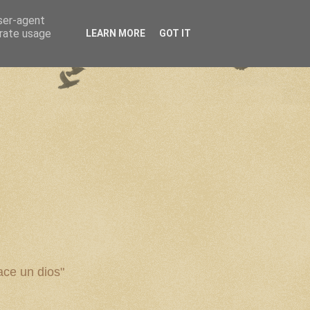
user-agent
erate usage
LEARN MORE
GOT IT
ce un dios"