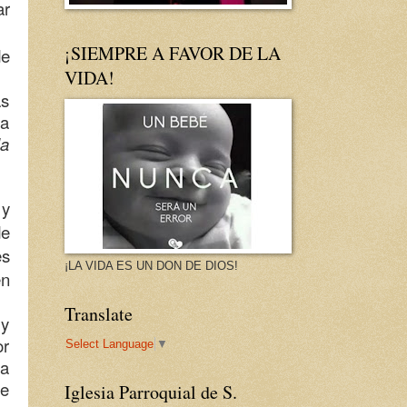
ar
¡SIEMPRE A FAVOR DE LA
de
VIDA!
as
 a
la
 y
de
es
¡LA VIDA ES UN DON DE DIOS!
en
Translate
 y
or
Select Language
▼
ra
se
Iglesia Parroquial de S.