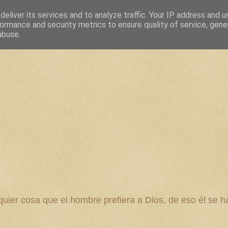
eliver its services and to analyze traffic. Your IP address and 
ormance and security metrics to ensure quality of service, gen
abuse.
 cosa que el hombre prefiera a Dios, de eso él se ha