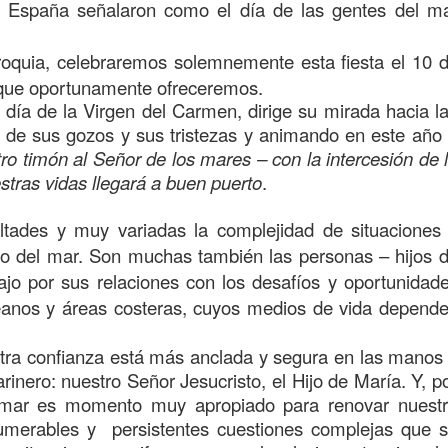
 España señalaron como el día de las gentes del m
, celebraremos solemnemente esta fiesta el 10 
que oportunamente ofreceremos.
 día de la Virgen del Carmen, dirige su mirada hacia l
 de sus gozos y sus tristezas y animando en este año
ro timón al Señor de los mares – con la intercesión de 
stras vidas llegará a buen puerto
.
y muy variadas la complejidad de situaciones
do del mar. Son muchas también las personas – hijos 
ajo por sus relaciones con los desafíos y oportunidad
éanos y áreas costeras, cuyos medios de vida depend
onfianza está más anclada y segura en las manos
inero: nuestro Señor Jesucristo, el Hijo de María. Y, p
l mar es momento muy apropiado para renovar nuest
numerables y persistentes cuestiones complejas que 