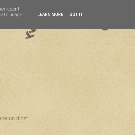
user-agent
erate usage
LEARN MORE
GOT IT
ce un dios"