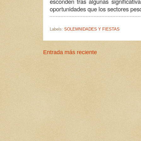
esconden tras algunas significativa
oportunidades que los sectores pes
Labels:
SOLEMNIDADES Y FIESTAS
Entrada más reciente