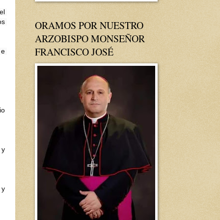
l 
s 
ORAMOS POR NUESTRO
ARZOBISPO MONSEÑOR
FRANCISCO JOSÉ
e 
o 
y 
y 