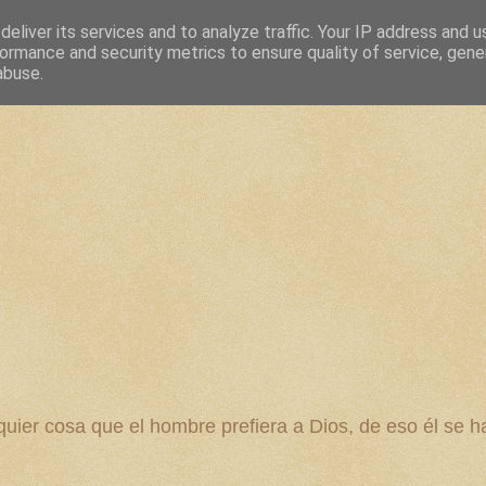
eliver its services and to analyze traffic. Your IP address and 
ormance and security metrics to ensure quality of service, gen
abuse.
 cosa que el hombre prefiera a Dios, de eso él se ha