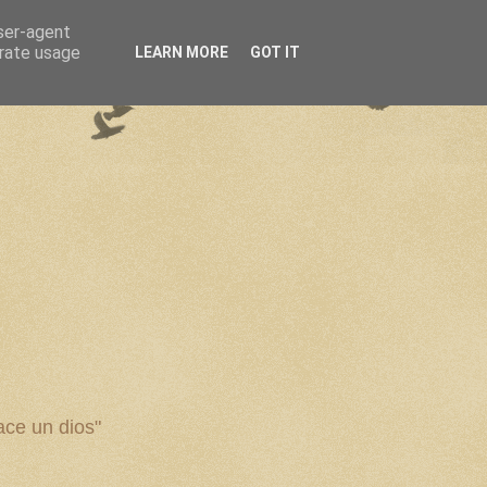
user-agent
erate usage
LEARN MORE
GOT IT
ce un dios"