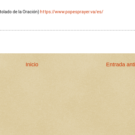
olado de la Oración) 
https://www.popesprayer.va/es/
Inicio
Entrada ant