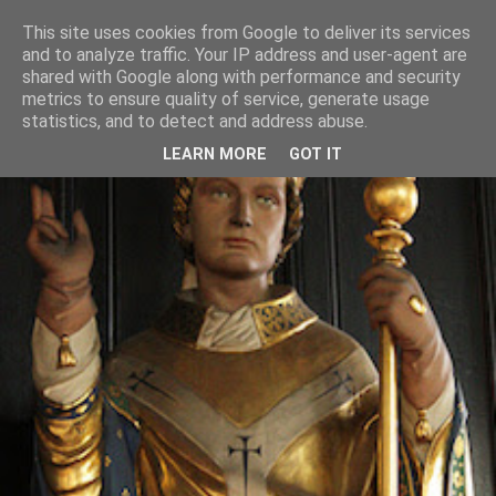
This site uses cookies from Google to deliver its services
and to analyze traffic. Your IP address and user-agent are
shared with Google along with performance and security
metrics to ensure quality of service, generate usage
statistics, and to detect and address abuse.
LEARN MORE
GOT IT