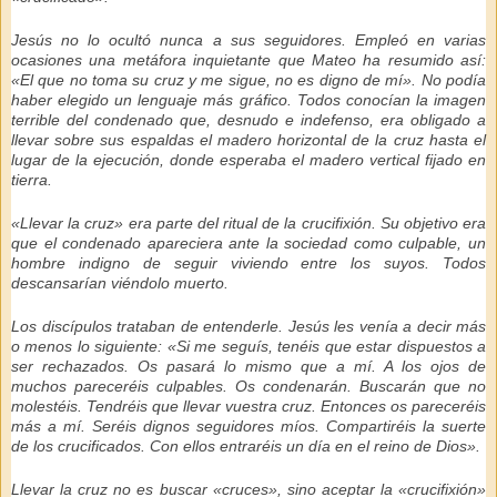
Jesús no lo ocultó nunca a sus seguidores. Empleó en varias
ocasiones una metáfora inquietante que Mateo ha resumido así:
«El que no toma su cruz y me sigue, no es digno de mí». No podía
haber elegido un lenguaje más gráfico. Todos conocían la imagen
terrible del condenado que, desnudo e indefenso, era obligado a
llevar sobre sus espaldas el madero horizontal de la cruz hasta el
lugar de la ejecución, donde esperaba el madero vertical fijado en
tierra.
«Llevar la cruz» era parte del ritual de la crucifixión. Su objetivo era
que el condenado apareciera ante la sociedad como culpable, un
hombre indigno de seguir viviendo entre los suyos. Todos
descansarían viéndolo muerto.
Los discípulos trataban de entenderle. Jesús les venía a decir más
o menos lo siguiente: «Si me seguís, tenéis que estar dispuestos a
ser rechazados. Os pasará lo mismo que a mí. A los ojos de
muchos pareceréis culpables. Os condenarán. Buscarán que no
molestéis. Tendréis que llevar vuestra cruz. Entonces os pareceréis
más a mí. Seréis dignos seguidores míos. Compartiréis la suerte
de los crucificados. Con ellos entraréis un día en el reino de Dios».
Llevar la cruz no es buscar «cruces», sino aceptar la «crucifixión»