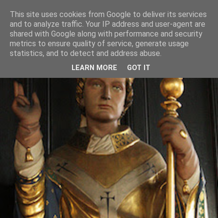
This site uses cookies from Google to deliver its services
and to analyze traffic. Your IP address and user-agent are
shared with Google along with performance and security
metrics to ensure quality of service, generate usage
statistics, and to detect and address abuse.
LEARN MORE
GOT IT