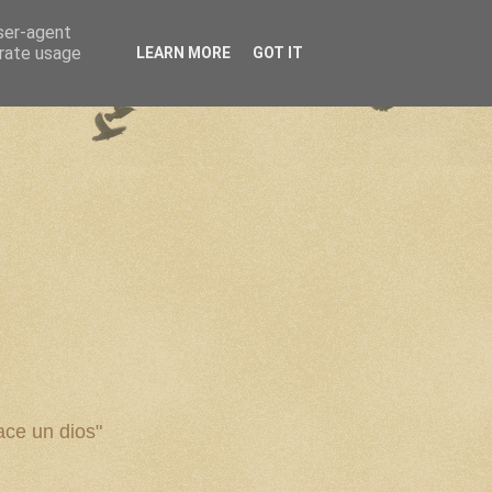
user-agent
erate usage
LEARN MORE
GOT IT
ce un dios"