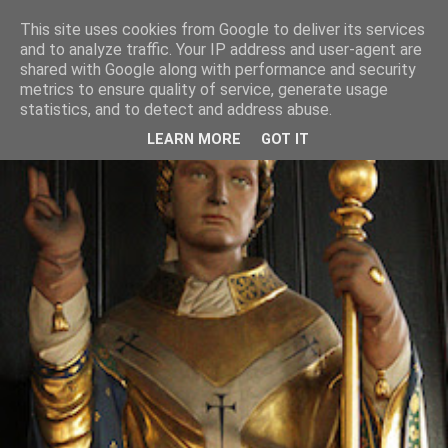
This site uses cookies from Google to deliver its services
and to analyze traffic. Your IP address and user-agent are
shared with Google along with performance and security
metrics to ensure quality of service, generate usage
statistics, and to detect and address abuse.
LEARN MORE
GOT IT