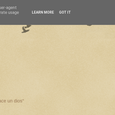
user-agent
erate usage
LEARN MORE
GOT IT
ce un dios"