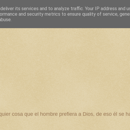
eliver its services and to analyze traffic. Your IP address and 
ormance and security metrics to ensure quality of service, gen
abuse.
 cosa que el hombre prefiera a Dios, de eso él se ha