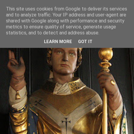
This site uses cookies from Google to deliver its services
and to analyze traffic. Your IP address and user-agent are
shared with Google along with performance and security
metrics to ensure quality of service, generate usage
statistics, and to detect and address abuse.
LEARN MORE
GOT IT