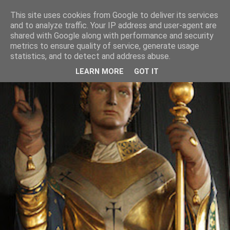
This site uses cookies from Google to deliver its services
and to analyze traffic. Your IP address and user-agent are
shared with Google along with performance and security
metrics to ensure quality of service, generate usage
statistics, and to detect and address abuse.
LEARN MORE
GOT IT