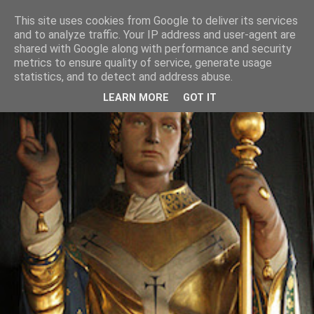
This site uses cookies from Google to deliver its services
and to analyze traffic. Your IP address and user-agent are
shared with Google along with performance and security
metrics to ensure quality of service, generate usage
statistics, and to detect and address abuse.
LEARN MORE
GOT IT