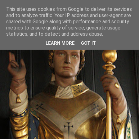
This site uses cookies from Google to deliver its services
and to analyze traffic. Your IP address and user-agent are
shared with Google along with performance and security
metrics to ensure quality of service, generate usage
statistics, and to detect and address abuse.
LEARN MORE
GOT IT