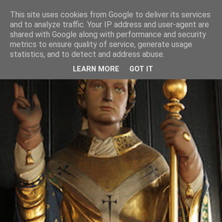
This site uses cookies from Google to deliver its services
and to analyze traffic. Your IP address and user-agent are
shared with Google along with performance and security
metrics to ensure quality of service, generate usage
statistics, and to detect and address abuse.
LEARN MORE
GOT IT