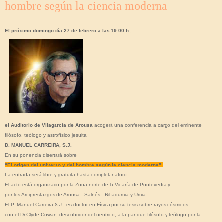
hombre según la ciencia moderna
El próximo domingo día 27 de febrero a las 19:00 h
.,
el Auditorio de Vilagarcía de Arousa
acogerá una conferencia a cargo del eminente
filósofo, teólogo y astrofísico jesuita
D. MANUEL CARREIRA, S.J.
En su ponencia disertará sobre
“El origen del universo y del hombre según la ciencia moderna”.
La entrada será libre y gratuita hasta completar aforo.
El acto está organizado por la Zona norte de la Vicaría de Pontevedra y
por los Arciprestazgos de Arousa - Salnés - Ribadumia y Umia.
El P. Manuel Carreira S.J., es doctor en Física por su tesis sobre rayos cósmicos
con el Dr.Clyde Cowan, descubridor del neutrino, a la par que filósofo y teólogo por la