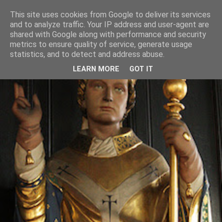
This site uses cookies from Google to deliver its services
and to analyze traffic. Your IP address and user-agent are
shared with Google along with performance and security
metrics to ensure quality of service, generate usage
statistics, and to detect and address abuse.
LEARN MORE
GOT IT