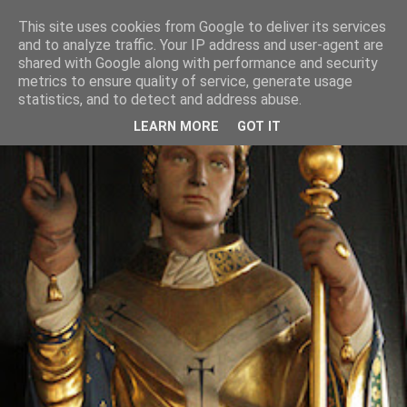
This site uses cookies from Google to deliver its services
and to analyze traffic. Your IP address and user-agent are
shared with Google along with performance and security
metrics to ensure quality of service, generate usage
statistics, and to detect and address abuse.
LEARN MORE
GOT IT