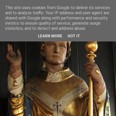
This site uses cookies from Google to deliver its services
and to analyze traffic. Your IP address and user-agent are
shared with Google along with performance and security
metrics to ensure quality of service, generate usage
statistics, and to detect and address abuse.
LEARN MORE
GOT IT