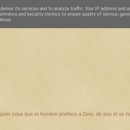
eliver its services and to analyze traffic. Your IP address and 
ormance and security metrics to ensure quality of service, gen
abuse.
 cosa que el hombre prefiera a Dios, de eso él se ha