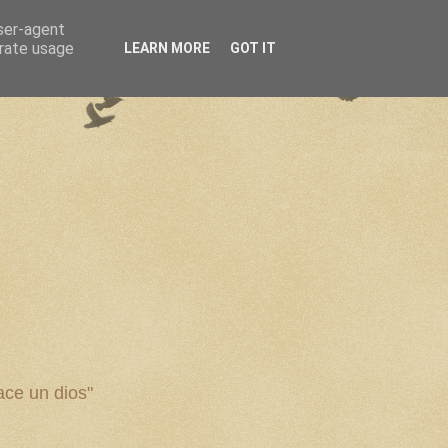
user-agent
erate usage
LEARN MORE
GOT IT
ce un dios"