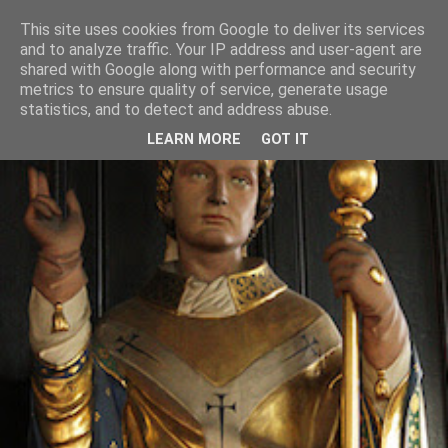
This site uses cookies from Google to deliver its services
and to analyze traffic. Your IP address and user-agent are
shared with Google along with performance and security
metrics to ensure quality of service, generate usage
statistics, and to detect and address abuse.
LEARN MORE
GOT IT