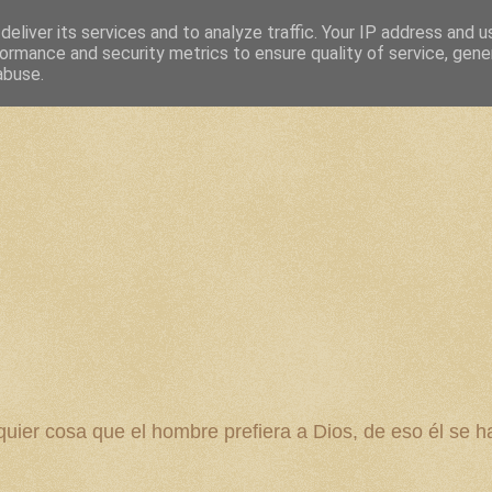
eliver its services and to analyze traffic. Your IP address and 
ormance and security metrics to ensure quality of service, gen
abuse.
 cosa que el hombre prefiera a Dios, de eso él se ha