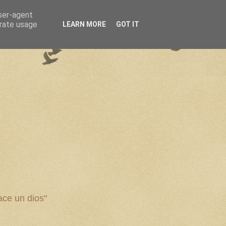
user-agent
erate usage
LEARN MORE
GOT IT
ce un dios"