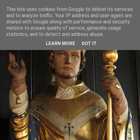
This site uses cookies from Google to deliver its services
and to analyze traffic. Your IP address and user-agent are
shared with Google along with performance and security
metrics to ensure quality of service, generate usage
statistics, and to detect and address abuse.
LEARN MORE
GOT IT