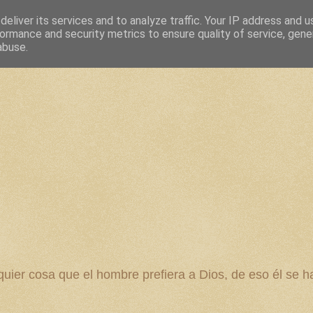
eliver its services and to analyze traffic. Your IP address and 
ormance and security metrics to ensure quality of service, gen
abuse.
 cosa que el hombre prefiera a Dios, de eso él se ha