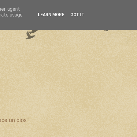
user-agent
erate usage
LEARN MORE
GOT IT
ce un dios"