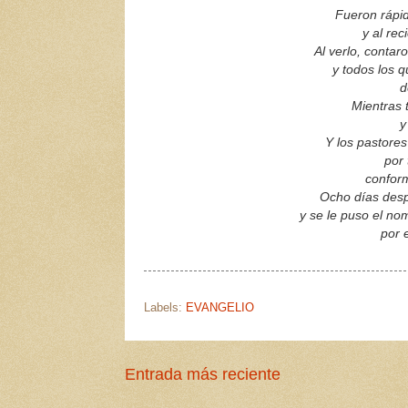
Fueron rápi
y al re
Al verlo, contar
y todos los 
de
Mientras 
y
Y los pastores
por 
conform
Ocho días despu
y se le puso el no
por e
Labels:
EVANGELIO
Entrada más reciente