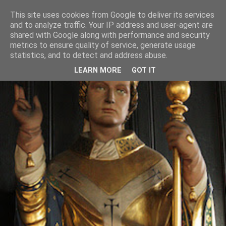
This site uses cookies from Google to deliver its services
and to analyze traffic. Your IP address and user-agent are
shared with Google along with performance and security
metrics to ensure quality of service, generate usage
statistics, and to detect and address abuse.
LEARN MORE
GOT IT