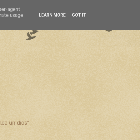
user-agent
erate usage
LEARN MORE
GOT IT
ce un dios"