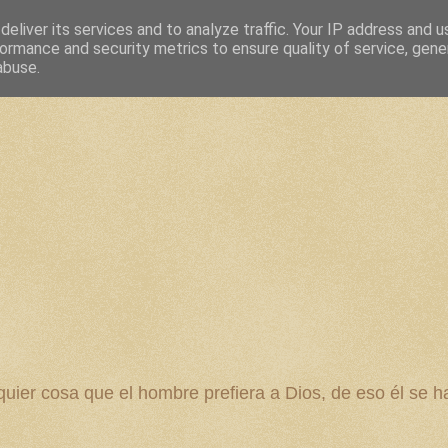
eliver its services and to analyze traffic. Your IP address and 
ormance and security metrics to ensure quality of service, gen
abuse.
 cosa que el hombre prefiera a Dios, de eso él se ha