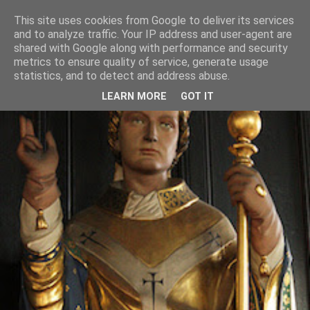
This site uses cookies from Google to deliver its services
and to analyze traffic. Your IP address and user-agent are
shared with Google along with performance and security
metrics to ensure quality of service, generate usage
statistics, and to detect and address abuse.
LEARN MORE
GOT IT