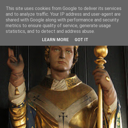
This site uses cookies from Google to deliver its services
and to analyze traffic. Your IP address and user-agent are
shared with Google along with performance and security
metrics to ensure quality of service, generate usage
statistics, and to detect and address abuse.
LEARN MORE
GOT IT